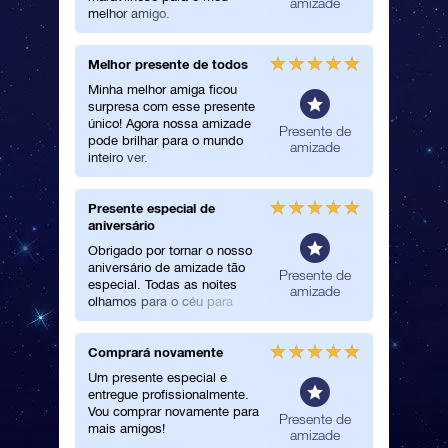
amizade
melhor amigo.
Melhor presente de todos
Ganhei 
Touro
Minha melhor amiga ficou
surpresa com esse presente
Eu surpr
único! Agora nossa amizade
amiga c
Presente de
pode brilhar para o mundo
estrela.
amizade
inteiro ver.
quando 
presente
Presente especial de
Um ate
aniversário
bom
Obrigado por tornar o nosso
Um serv
aniversário de amizade tão
present
Presente de
especial. Todas as noites
melhor a
amizade
olhamos para o céu para
localizar nossa estrela.
Comprará novamente
Comemo
perfeita
Um presente especial e
entregue profissionalmente.
Eu amo 
Vou comprar novamente para
mais do 
Presente de
mais amigos!
as estre
amizade
que este