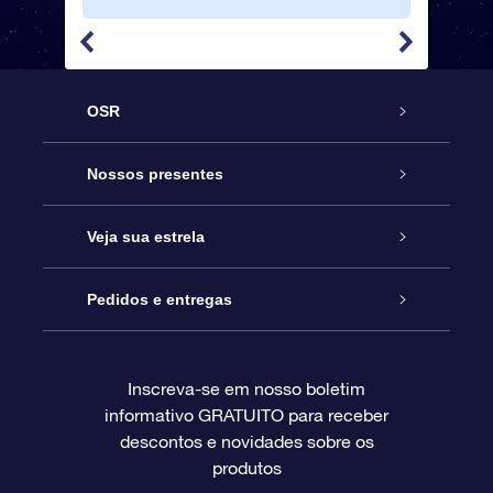
perfeito
amizade
OSR
Serviço
Nossos presentes
Entre em contato conosco
Presente estrelar on-line
Veja sua estrela
Blog
Pacote de presente da OSR
Star Register
Pedidos e entregas
Perguntas frequentes
Super Star Gift
Aplicativo Localizador de Estrelas da OSR
Login de clientes
Inscreva-se em nosso boletim
informativo GRATUITO para receber
Avaliações
O cartão de presente da OSR
Página estelar personalizada
Informações de pagamento
descontos e novidades sobre os
produtos
Presentes corporativos
Um Milhão de Estrelas
Informações de envio