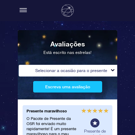
Avaliações
Está escrito nas estrelas!
Selecionar a ocasião para o presente
Escreva uma avaliação
Presente maravilhoso
Certific
O Pacote de Presente da
Dei esta
OSR foi enviado muito
muito qu
rapidamente! É um presente
certific
eral
Presente de
maravilhoso para o meu
o que ve