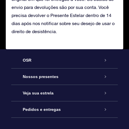
envio para devoluções são por sua conta. Você
precisa devolver o Presente Estelar dentro de 14
dias após nos notificar sobre seu desejo de usar o
direito de desistência.
OSR
Serviço
Nossos presentes
Entre em contato conosco
Presente estrelar on-line
Veja sua estrela
Blog
Pacote de presente da OSR
Star Register
Pedidos e entregas
Perguntas frequentes
Super Star Gift
Aplicativo Localizador de Estrelas da OSR
Login de clientes