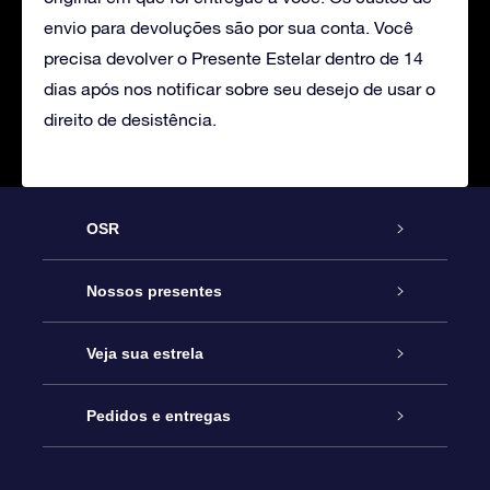
envio para devoluções são por sua conta. Você
precisa devolver o Presente Estelar dentro de 14
dias após nos notificar sobre seu desejo de usar o
direito de desistência.
OSR
Serviço
Nossos presentes
Entre em contato conosco
Presente estrelar on-line
Veja sua estrela
Blog
Pacote de presente da OSR
Star Register
Pedidos e entregas
Perguntas frequentes
Super Star Gift
Aplicativo Localizador de Estrelas da OSR
Login de clientes