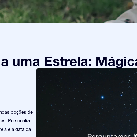
 uma Estrela: Mágic
indas opções de
es. Personalize
ela e a data da