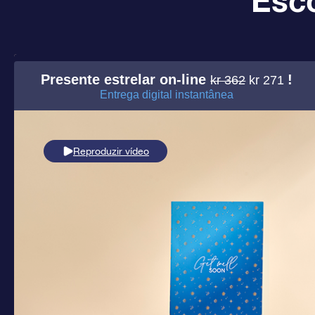
Esco
Presente estrelar on-line
!
kr 362
kr 271
Entrega digital instantânea
Reproduzir vídeo