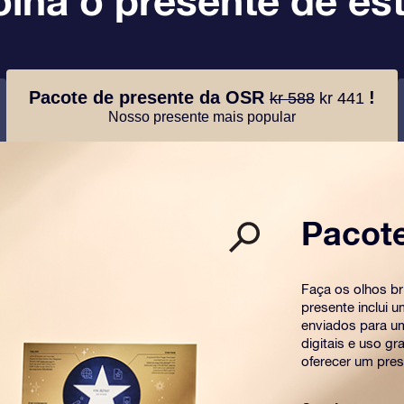
lha o presente de est
Pacote de presente da OSR
!
kr 588
kr 441
Nosso presente mais popular
Pacot
Faça os olhos b
presente inclui 
enviados para u
digitais e uso g
oferecer um pres