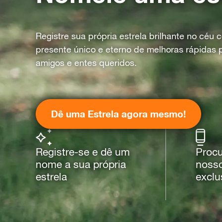
Registre sua própria estrela brilhante no céu
presente único e eterno de melhoras rápidas 
amigos e entes queridos.
Dê uma Estrela agora mesmo!
Registre-se e dê um
Procu
nome a sua própria
nosso
estrela
exclu