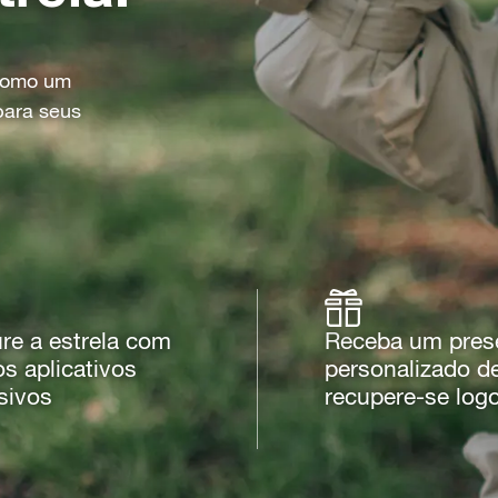
 como um
para seus
re a estrela com
Receba um pres
s aplicativos
personalizado d
sivos
recupere-se log