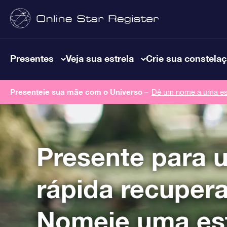
Presentes
Veja sua estrela
Crie sua constela
Presenteie sua mãe com o Universo –
Dê um nome a uma est
Presente para 
rápida recuper
Nomeie uma est