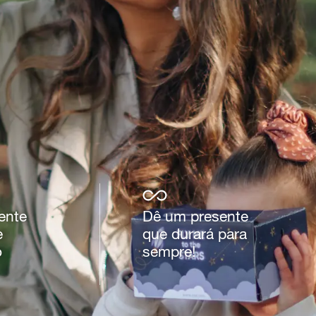
ente
Dê um presente
e
que durará para
o
sempre!