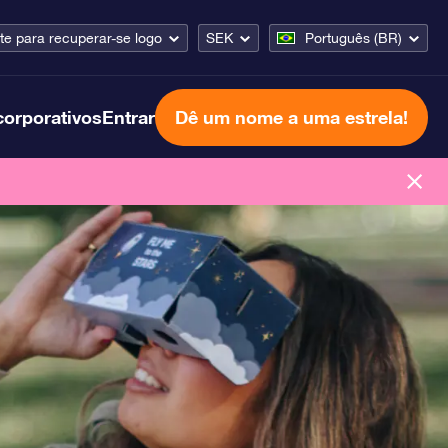
te para recuperar-se logo
SEK
Português (BR)
corporativos
Entrar
Dê um nome a uma estrela!