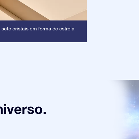
Moldura
 sete cristais em forma de estrela
: Essa mo
Estrela, garantind
iverso.