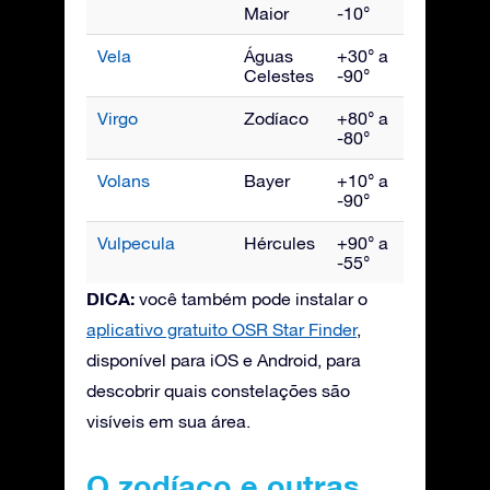
Maior
-10°
Vela
Águas
+30° a
Março
Celestes
-90°
Virgo
Zodíaco
+80° a
Maio
-80°
Volans
Bayer
+10° a
Março
-90°
Vulpecula
Hércules
+90° a
Setem
-55°
DICA:
você também pode instalar o
aplicativo gratuito OSR Star Finder
,
disponível para iOS e Android, para
descobrir quais constelações são
visíveis em sua área.
O zodíaco e outras