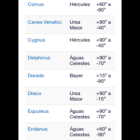
Corvus
Hércules
+60° a
Maio
-90°
Canes Venatici
Ursa
+90° a
Maio
Maior
-40°
Cygnus
Hércules
+90° a
Setem
-40°
Delphinus
Águas
+90° a
Setem
Celestes
-70°
Dorado
Bayer
+15° a
Janeir
-90°
Draco
Ursa
+90° a
Julho
Maior
-15°
Equuleus
Águas
+90° a
Setem
Celestes
-70°
Eridanus
Águas
+60° a
Dezem
Celestes
-90°