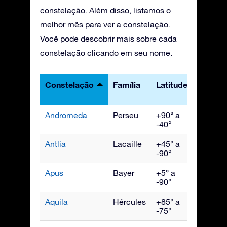
constelação. Além disso, listamos o
melhor mês para ver a constelação.
Você pode descobrir mais sobre cada
constelação clicando em seu nome.
Constelação
Família
Latitudes
Melho
vista
Andromeda
Perseu
+90° a
Novem
-40°
Antlia
Lacaille
+45° a
Abril
-90°
Apus
Bayer
+5° a
Julho
-90°
Aquila
Hércules
+85° a
Setem
-75°