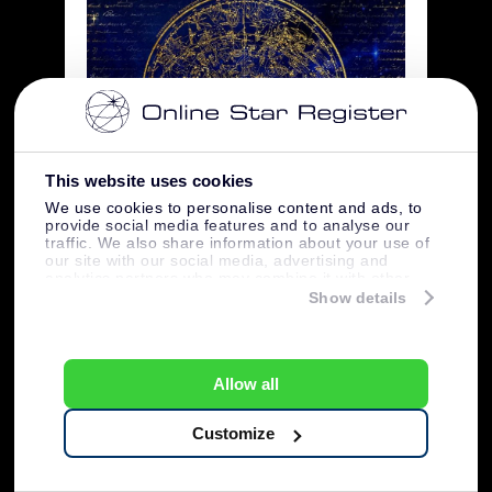
This website uses cookies
We use cookies to personalise content and ads, to
provide social media features and to analyse our
Créditos pela imagem: Pixabay
traffic. We also share information about your use of
our site with our social media, advertising and
analytics partners who may combine it with other
20 fatos sobre
information that you’ve provided to them or that
Show details
they’ve collected from your use of their services.
constelações
Allow all
constelação
1. A palavra “
” vem de um
termo latino que significa “conjunto de
Customize
estrelas”.