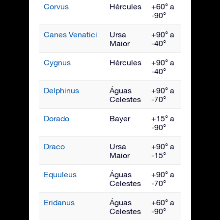
Corvus
Hércules
+60° a
Maio
-90°
Canes Venatici
Ursa
+90° a
Maio
Maior
-40°
Cygnus
Hércules
+90° a
Setem
-40°
Delphinus
Águas
+90° a
Setem
Celestes
-70°
Dorado
Bayer
+15° a
Janeir
-90°
Draco
Ursa
+90° a
Julho
Maior
-15°
Equuleus
Águas
+90° a
Setem
Celestes
-70°
Eridanus
Águas
+60° a
Dezem
Celestes
-90°