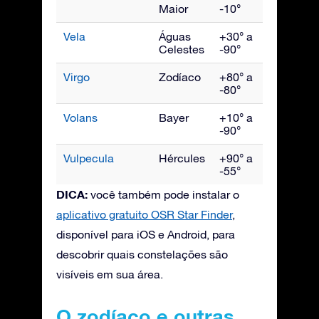
Maior
-10°
Vela
Águas
+30° a
Março
Celestes
-90°
Virgo
Zodíaco
+80° a
Maio
-80°
Volans
Bayer
+10° a
Março
-90°
Vulpecula
Hércules
+90° a
Setem
-55°
DICA:
você também pode instalar o
aplicativo gratuito OSR Star Finder
,
disponível para iOS e Android, para
descobrir quais constelações são
visíveis em sua área.
O zodíaco e outras