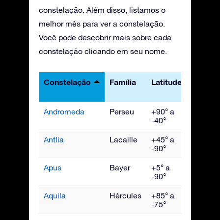
constelação. Além disso, listamos o
melhor mês para ver a constelação.
Você pode descobrir mais sobre cada
constelação clicando em seu nome.
Constelação
Família
Latitudes
Melho
vista
Andromeda
Perseu
+90° a
Novem
-40°
Antlia
Lacaille
+45° a
Abril
-90°
Apus
Bayer
+5° a
Julho
-90°
Aquila
Hércules
+85° a
Setem
-75°