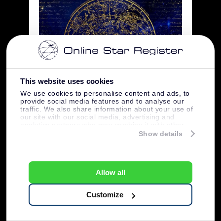
This website uses cookies
We use cookies to personalise content and ads, to
provide social media features and to analyse our
Créditos pela imagem: Pixabay
traffic. We also share information about your use of
our site with our social media, advertising and
analytics partners who may combine it with other
20 fatos sobre
information that you’ve provided to them or that
Show details
they’ve collected from your use of their services.
constelações
Allow all
constelação
1. A palavra “
” vem de um
termo latino que significa “conjunto de
Customize
estrelas”.