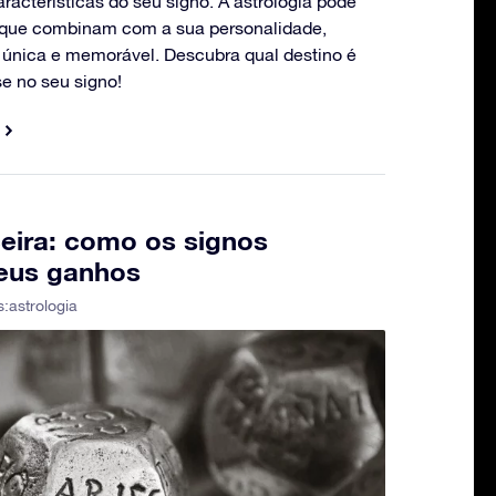
acterísticas do seu signo. A astrologia pode
s que combinam com a sua personalidade,
 única e memorável. Descubra qual destino é
e no seu signo!
ceira: como os signos
seus ganhos
s:
astrologia