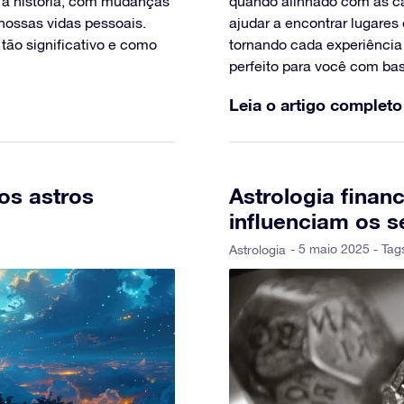
 a história, com mudanças
quando alinhado com as car
nossas vidas pessoais.
ajudar a encontrar lugare
tão significativo e como
tornando cada experiência
perfeito para você com bas
Leia o artigo completo
os astros
Astrologia finan
influenciam os 
- 5 maio 2025 - Tag
Astrologia