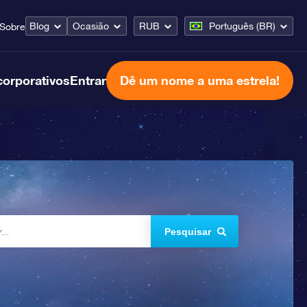
Blog
Ocasião
RUB
Português (BR)
Sobre
corporativos
Entrar
Dê um nome a uma estrela!
Pesquisar