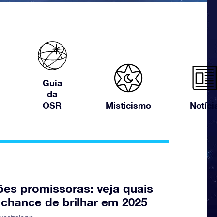
Guia
da
OSR
Misticismo
Notíci
ões promissoras: veja quais
 chance de brilhar em 2025