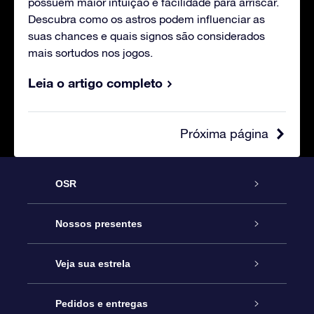
possuem maior intuição e facilidade para arriscar.
Descubra como os astros podem influenciar as
suas chances e quais signos são considerados
mais sortudos nos jogos.
Leia o artigo completo
Próxima página
OSR
Serviço
Nossos presentes
Entre em contato conosco
Presente estrelar on-line
Veja sua estrela
Blog
Pacote de presente da OSR
Star Register
Pedidos e entregas