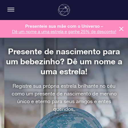
Presenteie sua mãe com o Universo –
Dê um nome a uma estrela e ganhe 25% de desconto!
Presente de nascimento para
um bebezinho? Dê um nome a
uma estrela!
Registre sua própria estrela brilhante no céu
como um presente de nascimento de menino
único e eterno para seus amigos e entes
queridos.