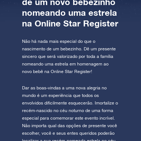
de um novo bebezinho
AppStore (iOS)
Play Store (Android)
nomeando uma estrela
na Online Star Register
Não há nada mais especial do que o
nascimento de um bebezinho. Dê um presente
sincero que será valorizado por toda a família
nomeando uma estrela em homenagem ao
novo bebê na Online Star Register!
Dar as boas-vindas a uma nova alegria no
mundo é um experiência que todos os
envolvidos dificilmente esquecerão. Imortalize o
recém-nascido no céu noturno de uma forma
especial para comemorar este evento incrível.
Não importa qual das opções de presente você
escolher, você e seus entes queridos poderão
localizar a sua recém-nomeada estrela no céu