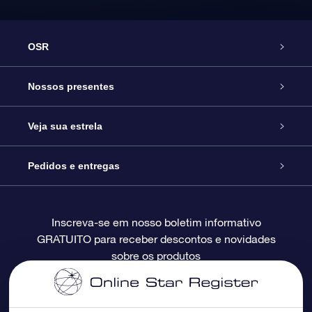
OSR
Serviço
Nossos presentes
Entre em contato conosco
Presente estrelar on-line
Veja sua estrela
Blog
Pacote de presente da OSR
Star Register
Pedidos e entregas
Perguntas frequentes
Super Star Gift
Aplicativo Localizador de Estrelas da OSR
Login de clientes
Inscreva-se em nosso boletim informativo
GRATUITO para receber descontos e novidades
Avaliações
O cartão de presente da OSR
Página estelar personalizada
Informações de pagamento
sobre os produtos
Presentes corporativos
Um Milhão de Estrelas
Informações de envio