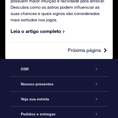
possuem maior intuição e facilidade para arriscar.
Descubra como os astros podem influenciar as
suas chances e quais signos são considerados
mais sortudos nos jogos.
Leia o artigo completo
Próxima página
OSR
Serviço
Nossos presentes
Entre em contato conosco
Presente estrelar on-line
Veja sua estrela
Blog
Pacote de presente da OSR
Star Register
Pedidos e entregas