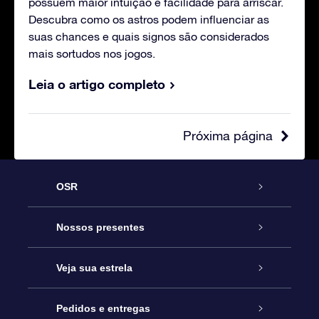
possuem maior intuição e facilidade para arriscar.
Descubra como os astros podem influenciar as
suas chances e quais signos são considerados
mais sortudos nos jogos.
Leia o artigo completo
Próxima página
OSR
Serviço
Nossos presentes
Entre em contato conosco
Presente estrelar on-line
Veja sua estrela
Blog
Pacote de presente da OSR
Star Register
Pedidos e entregas