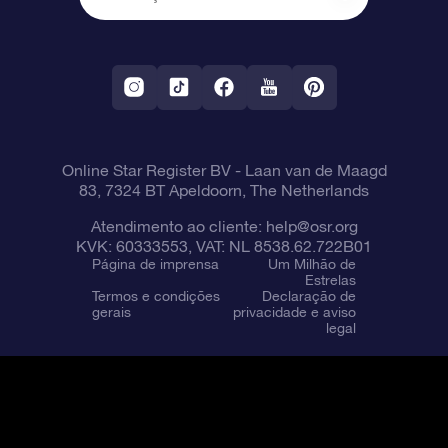
OSR Starsaver
Política de devolução
Aplicativo RV Fly me to the stars
Constelações
Online Star Register BV
- Laan van de Maagd
83, 7324 BT Apeldoorn, The Netherlands
Atendimento ao cliente:
help@osr.org
KVK: 60333553, VAT: NL 8538.62.722B01
Página de imprensa
Um Milhão de
Estrelas
Termos e condições
Declaração de
gerais
privacidade e aviso
legal