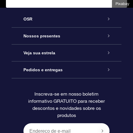
Pixabay
OSR
Serviço
Nossos presentes
Entre em contato conosco
Presente estrelar on-line
Veja sua estrela
Blog
Pacote de presente da OSR
Star Register
Pedidos e entregas
Perguntas frequentes
Super Star Gift
Aplicativo Localizador de Estrelas da OSR
Login de clientes
Inscreva-se em nosso boletim
informativo GRATUITO para receber
Avaliações
O cartão de presente da OSR
Página estelar personalizada
Informações de pagamento
descontos e novidades sobre os
produtos
Presentes corporativos
Um Milhão de Estrelas
Informações de envio