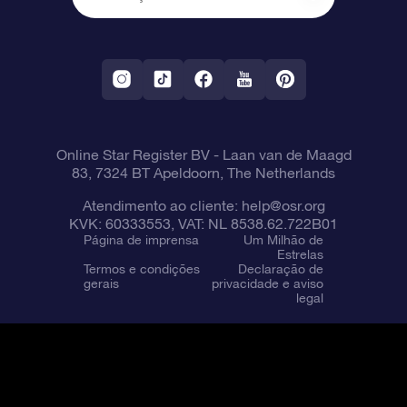
OSR Starsaver
Política de devolução
Aplicativo RV Fly me to the stars
Constelações
Online Star Register BV
- Laan van de Maagd
83, 7324 BT Apeldoorn, The Netherlands
Atendimento ao cliente:
help@osr.org
KVK: 60333553, VAT: NL 8538.62.722B01
Página de imprensa
Um Milhão de
Estrelas
Termos e condições
Declaração de
gerais
privacidade e aviso
legal