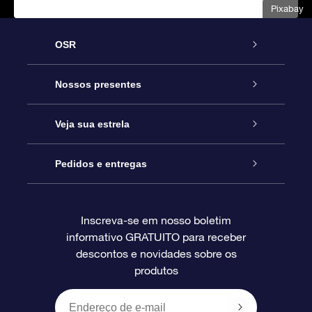
Pixabay
OSR
Serviço
Nossos presentes
Entre em contato conosco
Presente estrelar on-line
Veja sua estrela
Blog
Pacote de presente da OSR
Star Register
Pedidos e entregas
Perguntas frequentes
Super Star Gift
Aplicativo Localizador de Estrelas da OSR
Login de clientes
Inscreva-se em nosso boletim
informativo GRATUITO para receber
Avaliações
O cartão de presente da OSR
Página estelar personalizada
Informações de pagamento
descontos e novidades sobre os
produtos
Presentes corporativos
Um Milhão de Estrelas
Informações de envio