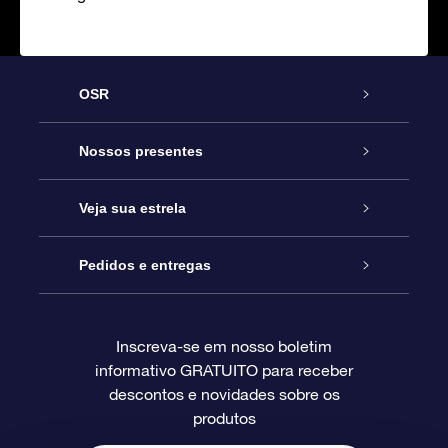
OSR
Serviço
Nossos presentes
Entre em contato conosco
Presente estrelar on-line
Veja sua estrela
Blog
Pacote de presente da OSR
Star Register
Pedidos e entregas
Perguntas frequentes
Super Star Gift
Aplicativo Localizador de Estrelas da OSR
Login de clientes
Inscreva-se em nosso boletim
informativo GRATUITO para receber
Avaliações
O cartão de presente da OSR
Página estelar personalizada
Informações de pagamento
descontos e novidades sobre os
produtos
Presentes corporativos
Um Milhão de Estrelas
Informações de envio