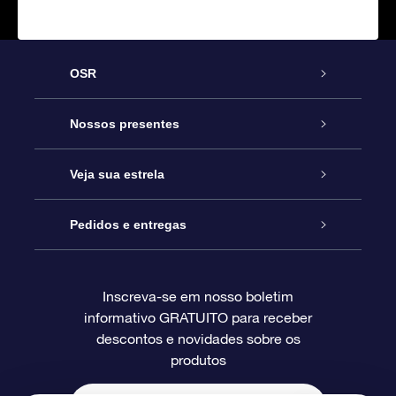
OSR
Serviço
Nossos presentes
Entre em contato conosco
Presente estrelar on-line
Veja sua estrela
Blog
Pacote de presente da OSR
Star Register
Pedidos e entregas
Perguntas frequentes
Super Star Gift
Aplicativo Localizador de Estrelas da OSR
Login de clientes
Inscreva-se em nosso boletim
informativo GRATUITO para receber
Avaliações
O cartão de presente da OSR
Página estelar personalizada
Informações de pagamento
descontos e novidades sobre os
produtos
Presentes corporativos
Um Milhão de Estrelas
Informações de envio