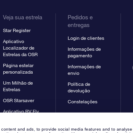
Veja sua estrela
Pedidos e
entregas
Star Register
Login de clientes
Aplicativo
Localizador de
Informações de
Estrelas da OSR
pagamento
Página estelar
Informações de
personalizada
envio
Um Milhão de
Política de
Estrelas
devolução
OSR Starsaver
Constelações
Aplicativo RV Fly
me to the stars
 content and ads, to provide social media features and to analyse