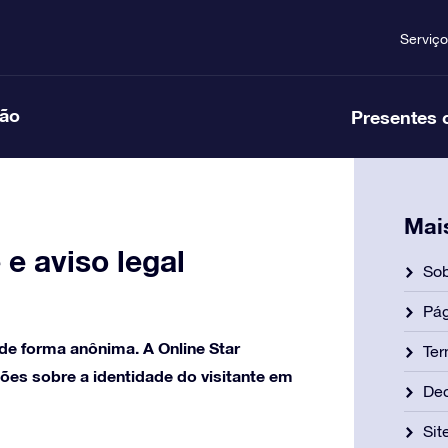
Serviço
ção
Presentes 
Mai
e aviso legal
Sob
Pág
 de forma anônima. A Online Star
Ter
es sobre a identidade do visitante em
Dec
Si