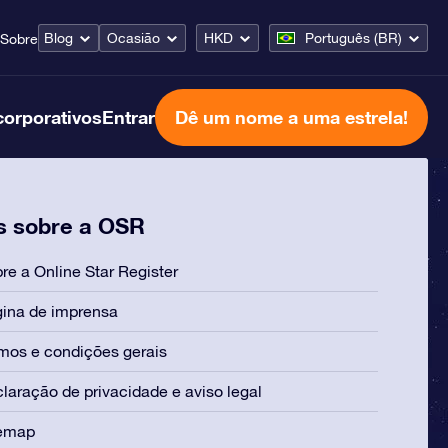
Blog
Ocasião
HKD
Português (BR)
Sobre
corporativos
Entrar
Dê um nome a uma estrela!
s sobre a OSR
re a Online Star Register
ina de imprensa
mos e condições gerais
laração de privacidade e aviso legal
temap