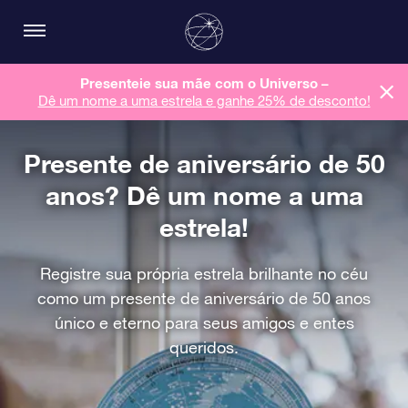
Presenteie sua mãe com o Universo –
Dê um nome a uma estrela e ganhe 25% de desconto!
Presente de aniversário de 50
anos? Dê um nome a uma
estrela!
Registre sua própria estrela brilhante no céu
como um presente de aniversário de 50 anos
único e eterno para seus amigos e entes
queridos.