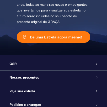
anos, todas as maneiras novas e empolgantes
que invertamos para visualizar sua estrela no
futuro serão incluídas no seu pacote de
presente original de GRAÇA.
Dê uma Estrela agora mesmo!
OSR
Serviço
Nossos presentes
Entre em contato conosco
Presente estrelar on-line
Veja sua estrela
Blog
Pacote de presente da OSR
Star Register
Pedidos e entregas