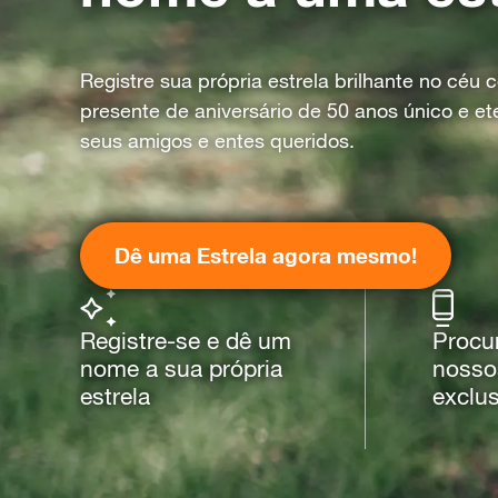
Registre sua própria estrela brilhante no céu
presente de aniversário de 50 anos único e et
seus amigos e entes queridos.
Dê uma Estrela agora mesmo!
Registre-se e dê um
Procu
nome a sua própria
nossos
estrela
exclu