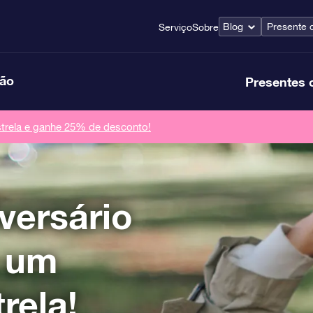
Blog
Presente 
Serviço
Sobre
ção
Presentes 
rela e ganhe 25% de desconto!
versário
ê um
rela!