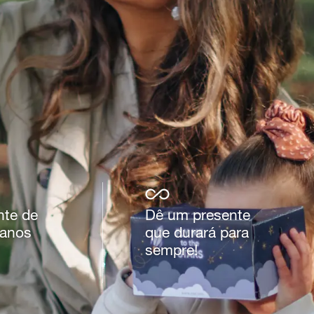
nte de
Dê um presente
 anos
que durará para
sempre!