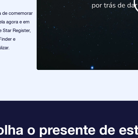
ra de comemorar
ela agora e em
 Star Register,
Finder e
izar.
lha o presente de est