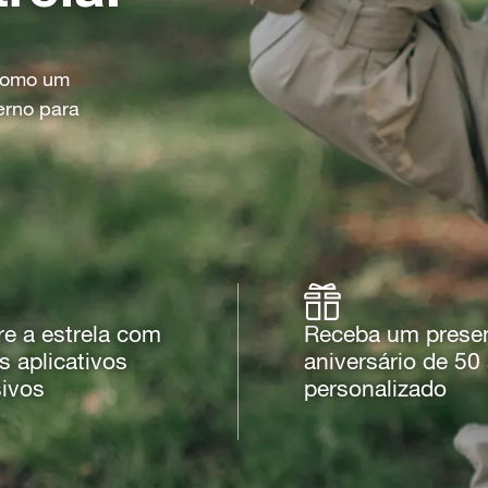
 como um
erno para
re a estrela com
Receba um prese
 aplicativos
aniversário de 50
sivos
personalizado