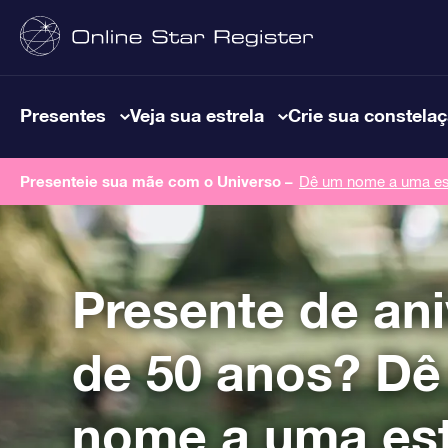
Presentes
Veja sua estrela
Crie sua constela
Presenteie sua mãe com o Universo –
Dê um nome a uma est
Presente de ani
de 50 anos? D
nome a uma est