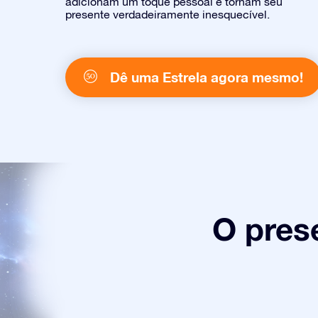
adicionam um toque pessoal e tornam seu
presente verdadeiramente inesquecível.
Dê uma Estrela agora mesmo!
O pres