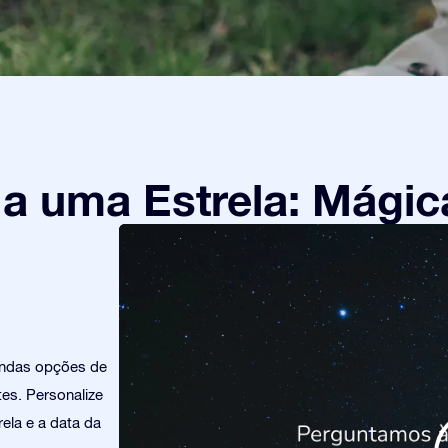
 uma Estrela: Mágic
indas opções de
es. Personalize
ela e a data da