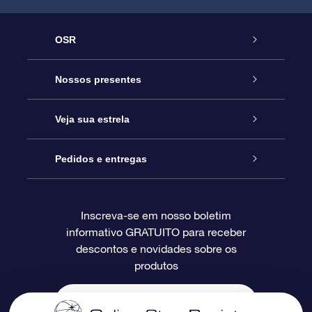
OSR
Serviço
Nossos presentes
Entre em contato conosco
Presente estrelar on-line
Veja sua estrela
Blog
Pacote de presente da OSR
Star Register
Pedidos e entregas
Perguntas frequentes
Super Star Gift
Aplicativo Localizador de Estrelas da OSR
Login de clientes
Inscreva-se em nosso boletim
informativo GRATUITO para receber
Avaliações
O cartão de presente da OSR
Página estelar personalizada
Informações de pagamento
descontos e novidades sobre os
produtos
Presentes corporativos
Um Milhão de Estrelas
Informações de envio