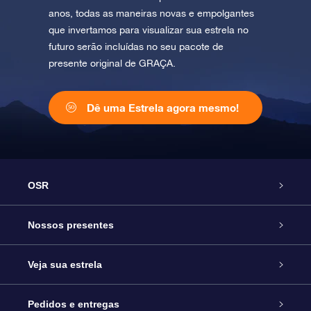
anos, todas as maneiras novas e empolgantes
que invertamos para visualizar sua estrela no
futuro serão incluídas no seu pacote de
presente original de GRAÇA.
Dê uma Estrela agora mesmo!
OSR
Serviço
Nossos presentes
Entre em contato conosco
Presente estrelar on-line
Veja sua estrela
Blog
Pacote de presente da OSR
Star Register
Pedidos e entregas