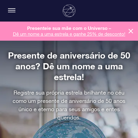
Presenteie sua mãe com o Universo –
Dê um nome a uma estrela e ganhe 25% de desconto!
Presente de aniversário de 50
anos? Dê um nome a uma
estrela!
Registre sua própria estrela brilhante no céu
como um presente de aniversário de 50 anos
único e eterno para seus amigos e entes
queridos.