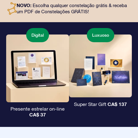
e uso gratuito de nossos aplicativos. É uma maneira
NOVO:
Escolha qualquer constelação grátis & receba
mágica de oferecer um presente eterno a amigos e
um PDF de Constelações GRÁTIS!
entes queridos.
Digital
Luxuoso
CA$ 137
Super Star Gift
Presente estrelar on-line
CA$ 37