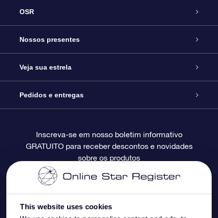
OSR
Serviço
Nossos presentes
Entre em contato conosco
Presente estrelar on-line
Veja sua estrela
Blog
Pacote de presente da OSR
Star Register
Pedidos e entregas
Perguntas frequentes
Super Star Gift
Aplicativo Localizador de Estrelas da OSR
Login de clientes
Inscreva-se em nosso boletim informativo
GRATUITO para receber descontos e novidades
Avaliações
O cartão de presente da OSR
Página estelar personalizada
Informações de pagamento
sobre os produtos
Presentes corporativos
Um Milhão de Estrelas
Informações de envio
OSR Starsaver
Política de devolução
This website uses cookies