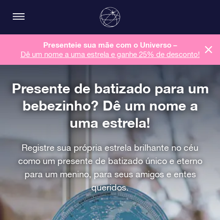
Presenteie sua mãe com o Universo –
Dê um nome a uma estrela e ganhe 25% de desconto!
Presente de batizado para um
bebezinho? Dê um nome a
uma estrela!
Registre sua própria estrela brilhante no céu
como um presente de batizado único e eterno
para um menino, para seus amigos e entes
queridos.