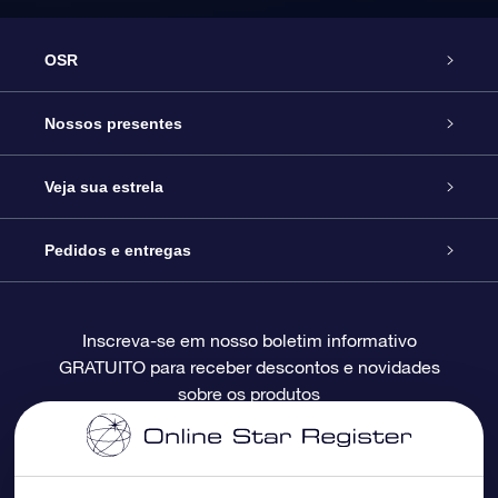
OSR
Serviço
Nossos presentes
Entre em contato conosco
Presente estrelar on-line
Veja sua estrela
Blog
Pacote de presente da OSR
Star Register
Pedidos e entregas
Perguntas frequentes
Super Star Gift
Aplicativo Localizador de Estrelas da OSR
Login de clientes
Inscreva-se em nosso boletim informativo
GRATUITO para receber descontos e novidades
Avaliações
O cartão de presente da OSR
Página estelar personalizada
Informações de pagamento
sobre os produtos
Presentes corporativos
Um Milhão de Estrelas
Informações de envio