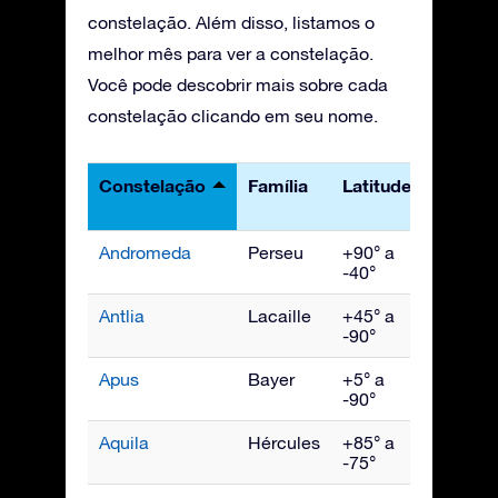
constelação. Além disso, listamos o
melhor mês para ver a constelação.
Você pode descobrir mais sobre cada
constelação clicando em seu nome.
Constelação
Família
Latitudes
Melho
vista
Andromeda
Perseu
+90° a
Novem
-40°
Antlia
Lacaille
+45° a
Abril
-90°
Apus
Bayer
+5° a
Julho
-90°
Aquila
Hércules
+85° a
Setem
-75°