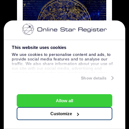
This website uses cookies
We use cookies to personalise content and ads, to
provide social media features and to analyse our
Créditos pela imagem: Pixabay
traffic. We also share information about your use of
our site with our social media, advertising and
analytics partners who may combine it with other
20 fatos sobre
information that you’ve provided to them or that
Show details
they’ve collected from your use of their services.
constelações
Allow all
constelação
1. A palavra “
” vem de um
termo latino que significa “conjunto de
Customize
estrelas”.