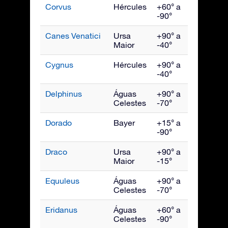
Corvus
Hércules
+60° a
Maio
-90°
Canes Venatici
Ursa
+90° a
Maio
Maior
-40°
Cygnus
Hércules
+90° a
Setem
-40°
Delphinus
Águas
+90° a
Setem
Celestes
-70°
Dorado
Bayer
+15° a
Janeir
-90°
Draco
Ursa
+90° a
Julho
Maior
-15°
Equuleus
Águas
+90° a
Setem
Celestes
-70°
Eridanus
Águas
+60° a
Dezem
Celestes
-90°