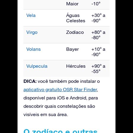
Maior
-10°
Vela
Águas
+30° a
Março
Celestes
-90°
Virgo
Zodíaco
+80° a
Maio
-80°
Volans
Bayer
+10° a
Março
-90°
Vulpecula
Hércules
+90° a
Setem
-55°
DICA:
você também pode instalar o
aplicativo gratuito OSR Star Finder
,
disponível para iOS e Android, para
descobrir quais constelações são
visíveis em sua área.
O zodíaco e outras