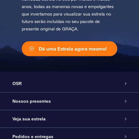
anos, todas as maneiras novas e empolgantes
que invertamos para visualizar sua estrela no
futuro serão incluídas no seu pacote de
presente original de GRAÇA.
Dê uma Estrela agora mesmo!
OSR
Serviço
Nossos presentes
Entre em contato conosco
Presente estrelar on-line
Veja sua estrela
Blog
Pacote de presente da OSR
Star Register
Pedidos e entregas