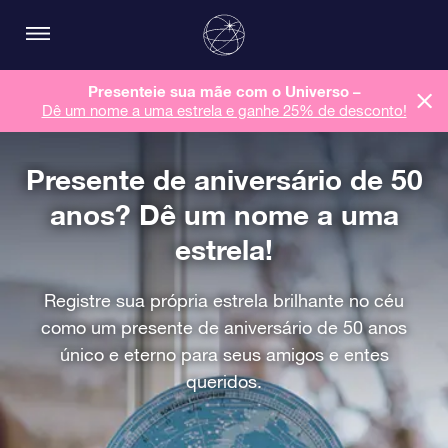
Presenteie sua mãe com o Universo –
Dê um nome a uma estrela e ganhe 25% de desconto!
Presente de aniversário de 50
anos? Dê um nome a uma
estrela!
Registre sua própria estrela brilhante no céu
como um presente de aniversário de 50 anos
único e eterno para seus amigos e entes
queridos.