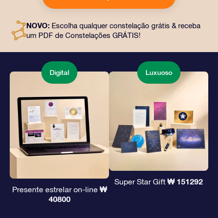
endereço de sua escolha, além de documentos digitais
e uso gratuito de nossos aplicativos. É uma maneira
NOVO:
Escolha qualquer constelação grátis & receba
mágica de oferecer um presente eterno a amigos e
um PDF de Constelações GRÁTIS!
entes queridos.
Digital
Luxuoso
₩ 151292
Super Star Gift
₩
Presente estrelar on-line
40800