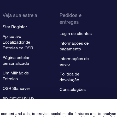
Veja sua estrela
Pedidos e
entregas
Star Register
Login de clientes
Aplicativo
Localizador de
Informações de
Estrelas da OSR
pagamento
Página estelar
Informações de
personalizada
envio
Um Milhão de
Política de
Estrelas
devolução
OSR Starsaver
Constelações
Aplicativo RV Fly
me to the stars
 content and ads, to provide social media features and to analyse