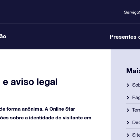
Serviço
ção
Presentes 
Mai
e aviso legal
Sob
Pág
 de forma anônima. A Online Star
Ter
es sobre a identidade do visitante em
Dec
Si