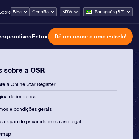
Blog
Ocasião
KRW
Português (BR)
Sobre
corporativos
Entrar
Dê um nome a uma estrela!
s sobre a OSR
re a Online Star Register
ina de imprensa
mos e condições gerais
laração de privacidade e aviso legal
temap