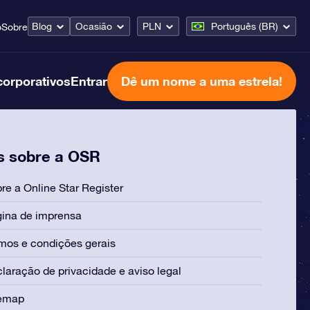
Blog
Ocasião
PLN
Português (BR)
o
Sobre
corporativos
Entrar
Dê um nome a uma estrela!
s sobre a OSR
re a Online Star Register
ina de imprensa
mos e condições gerais
laração de privacidade e aviso legal
temap