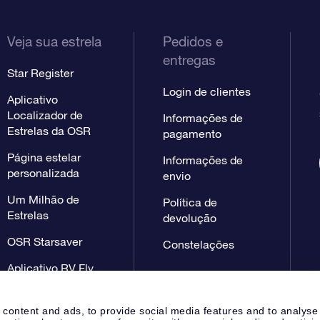
Veja sua estrela
Pedidos e
entregas
Star Register
Login de clientes
Aplicativo
Localizador de
Informações de
Estrelas da OSR
pagamento
Página estelar
Informações de
personalizada
envio
Um Milhão de
Política de
Estrelas
devolução
OSR Starsaver
Constelações
Aplicativo RV Fly
me to the stars
 content and ads, to provide social media features and to analyse