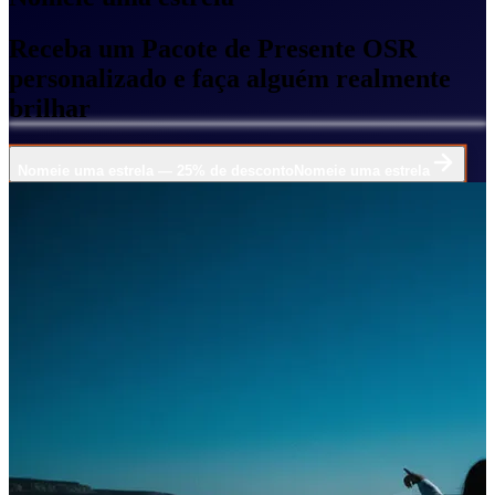
Receba um Pacote de Presente OSR
personalizado e faça alguém realmente
brilhar
Nomeie uma estrela — 25% de desconto
Nomeie uma estrela