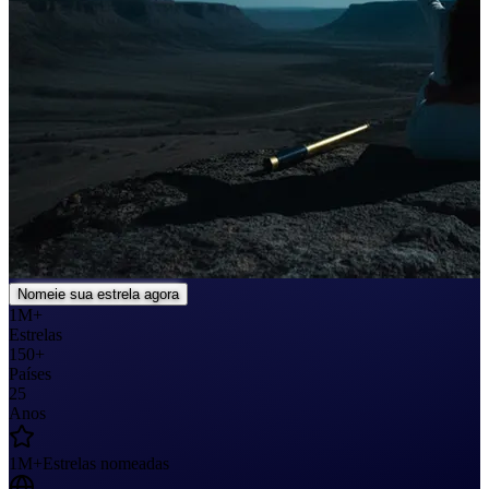
Nomeie sua estrela agora
1M+
Estrelas
150+
Países
25
Anos
1M+
Estrelas nomeadas