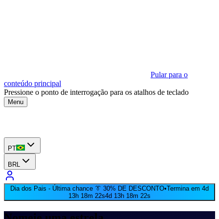
Pular para o
conteúdo principal
Pressione o ponto de interrogação para os atalhos de teclado
Menu
PT
BRL
Dia dos Pais - Última chance 👔 30% DE DESCONTO
•
Termina em 4d
13h 18m 22s
4d 13h 18m 22s
Nomeie uma estrela