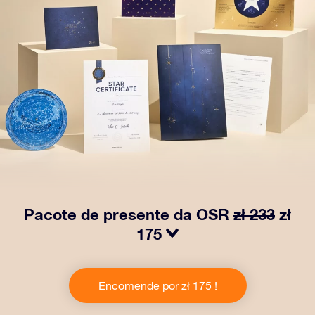
Pacote de presente da OSR
zł 233
zł
175
Faça os olhos brilharem com nosso Pacote de Presente
da OSR! Esse presente inclui um lindo envelope e
Encomende por zł 175 !
documentos personalizados enviados para um
endereço de sua escolha, além de documentos digitais