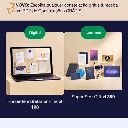
e uso gratuito de nossos aplicativos. É uma maneira
NOVO:
Escolha qualquer constelação grátis & receba
mágica de oferecer um presente eterno a amigos e
um PDF de Constelações GRÁTIS!
entes queridos.
Digital
Luxuoso
zł 399
Super Star Gift
zł
Presente estrelar on-line
108