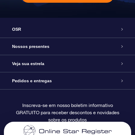
OSR
Serviço
Nossos presentes
Entre em contato conosco
Presente estrelar on-line
Veja sua estrela
Blog
Pacote de presente da OSR
Star Register
Pedidos e entregas
Perguntas frequentes
Super Star Gift
Aplicativo Localizador de Estrelas da OSR
Login de clientes
Inscreva-se em nosso boletim informativo
GRATUITO para receber descontos e novidades
Avaliações
O cartão de presente da OSR
Página estelar personalizada
Informações de pagamento
sobre os produtos
Presentes corporativos
Um Milhão de Estrelas
Informações de envio