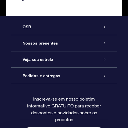
OSR
Serviço
Nossos presentes
Entre em contato conosco
Presente estrelar on-line
Veja sua estrela
Blog
Pacote de presente da OSR
Star Register
Pedidos e entregas
Perguntas frequentes
Super Star Gift
Aplicativo Localizador de Estrelas da OSR
Login de clientes
Inscreva-se em nosso boletim
informativo GRATUITO para receber
Avaliações
O cartão de presente da OSR
Página estelar personalizada
Informações de pagamento
descontos e novidades sobre os
produtos
Presentes corporativos
Um Milhão de Estrelas
Informações de envio