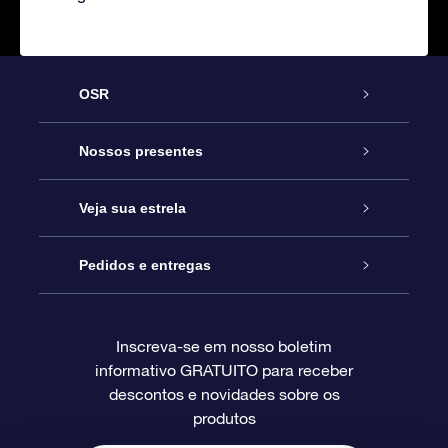
OSR
Serviço
Nossos presentes
Entre em contato conosco
Presente estrelar on-line
Veja sua estrela
Blog
Pacote de presente da OSR
Star Register
Pedidos e entregas
Perguntas frequentes
Super Star Gift
Aplicativo Localizador de Estrelas da OSR
Login de clientes
Inscreva-se em nosso boletim
informativo GRATUITO para receber
Avaliações
O cartão de presente da OSR
Página estelar personalizada
Informações de pagamento
descontos e novidades sobre os
produtos
Presentes corporativos
Um Milhão de Estrelas
Informações de envio