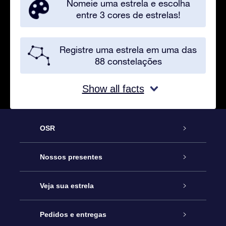
Nomeie uma estrela e escolha
entre 3 cores de estrelas!
Registre uma estrela em uma das
88 constelações
Show all facts
OSR
Serviço
Nossos presentes
Entre em contato conosco
Presente estrelar on-line
Veja sua estrela
Blog
Pacote de presente da OSR
Star Register
Pedidos e entregas