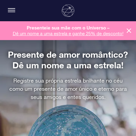
Presenteie sua mãe com o Universo –
Dê um nome a uma estrela e ganhe 25% de desconto!
Presente de amor romântico?
Dê um nome a uma estrela!
Registre sua própria estrela brilhante no céu
como um presente de amor único e eterno para
seus amigos e entes queridos.