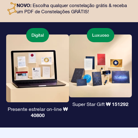
e uso gratuito de nossos aplicativos. É uma maneira
NOVO:
Escolha qualquer constelação grátis & receba
mágica de oferecer um presente eterno a amigos e
um PDF de Constelações GRÁTIS!
entes queridos.
Digital
Luxuoso
₩ 151292
Super Star Gift
₩
Presente estrelar on-line
40800