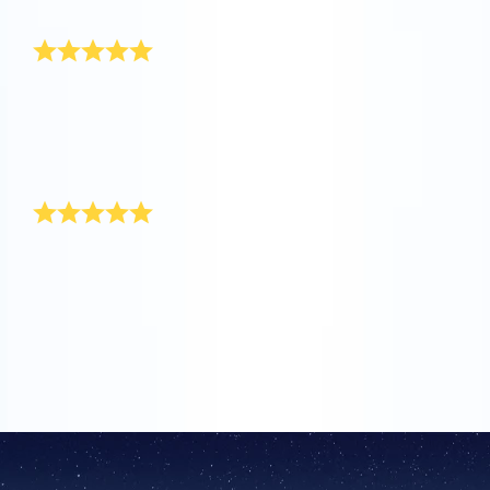
assim.
Presente de amor simbólico
Comprar um presente para a minha amada é um
desafio todos os anos. Felizmente, li recentemente
num jornal sobre dar uma estrela! Achei que era o
presente perfeito para a minha amada e registrei
imediatamente a estrela.
O presente ideal para o meu amor
Encontrei o presente ideal para o meu amor no OSR.
Nunca poderia ter imaginado um presente mais
original e divertida para lhe oferecer. Na data que
indiquei, entregaram o pacote de presente sem
qualquer problema!