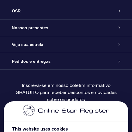
OSR
Serviço
Nossos presentes
Entre em contato conosco
Presente estrelar on-line
Veja sua estrela
Blog
Pacote de presente da OSR
Star Register
Pedidos e entregas
Perguntas frequentes
Super Star Gift
Aplicativo Localizador de Estrelas da OSR
Login de clientes
Inscreva-se em nosso boletim informativo
GRATUITO para receber descontos e novidades
Avaliações
O cartão de presente da OSR
Página estelar personalizada
Informações de pagamento
sobre os produtos
Presentes corporativos
Um Milhão de Estrelas
Informações de envio
OSR Starsaver
Política de devolução
This website uses cookies