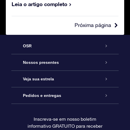
Leia o artigo completo
Próxima página
OSR
Serviço
Nossos presentes
Entre em contato conosco
Presente estrelar on-line
Veja sua estrela
Blog
Pacote de presente da OSR
Star Register
Pedidos e entregas
Perguntas frequentes
Super Star Gift
Aplicativo Localizador de Estrelas da OSR
Login de clientes
Inscreva-se em nosso boletim
informativo GRATUITO para receber
Avaliações
O cartão de presente da OSR
Página estelar personalizada
Informações de pagamento