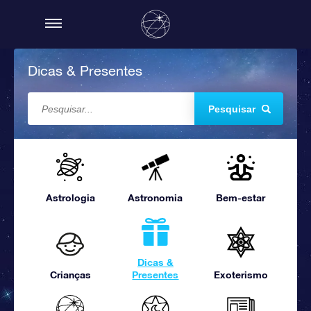
Dicas & Presentes
Pesquisar
Astrologia
Astronomia
Bem-estar
Dicas &
Crianças
Presentes
Exoterismo