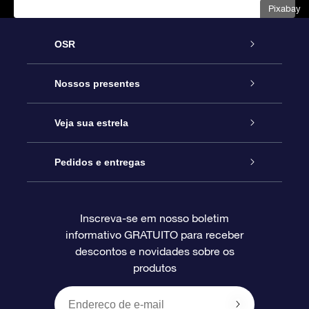
Pixabay
OSR
Serviço
Nossos presentes
Entre em contato conosco
Presente estrelar on-line
Veja sua estrela
Blog
Pacote de presente da OSR
Star Register
Pedidos e entregas
Perguntas frequentes
Super Star Gift
Aplicativo Localizador de Estrelas da OSR
Login de clientes
Inscreva-se em nosso boletim
informativo GRATUITO para receber
Avaliações
O cartão de presente da OSR
Página estelar personalizada
Informações de pagamento
descontos e novidades sobre os
produtos
Presentes corporativos
Um Milhão de Estrelas
Informações de envio