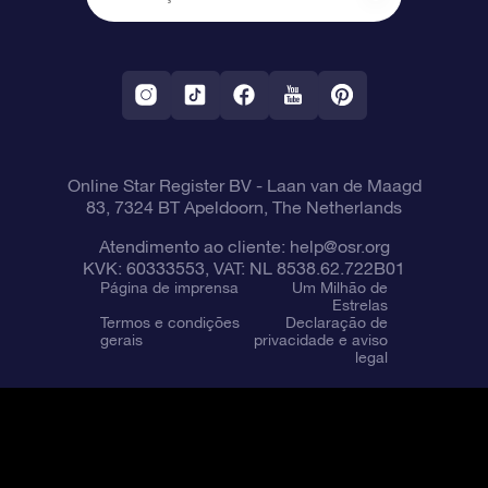
OSR Starsaver
Política de devolução
Aplicativo RV Fly me to the stars
Constelações
Online Star Register BV
- Laan van de Maagd
83, 7324 BT Apeldoorn, The Netherlands
Atendimento ao cliente:
help@osr.org
KVK: 60333553, VAT: NL 8538.62.722B01
Página de imprensa
Um Milhão de
Estrelas
Termos e condições
Declaração de
gerais
privacidade e aviso
legal