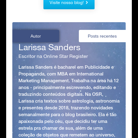
Visite nosso blog!
Autor
Posts recentes
Larissa Sanders
Escritor na Online Star Register
Larissa Sanders é bacharel em Publicidade e
Propaganda, com MBA em International
Marketing Management. Trabalha na área há 12
anos - principalmente escrevendo, editando e
traduzindo conteúdos digitais. Na OSR,
Larissa cria textos sobre astrologia, astronomia
e presentes desde 2018, trazendo novidades
semanalmente para o blog brasileiro. Ela é tão
apaixonada pelo céu, que decidiu ter uma
estrela pra chamar de sua, além de uma
coleção de objetos que remetem ao universo,