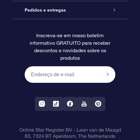
Blog
Pacote de presente da OSR
Star Register
Pedidos e entregas
Perguntas frequentes
Super Star Gift
Aplicativo Localizador de Estrelas da OSR
Login de clientes
Inscreva-se em nosso boletim
informativo GRATUITO para receber
Avaliações
O cartão de presente da OSR
Página estelar personalizada
Informações de pagamento
descontos e novidades sobre os
produtos
Presentes corporativos
Um Milhão de Estrelas
Informações de envio
OSR Starsaver
Política de devolução
Aplicativo RV Fly me to the stars
Constelações
Online Star Register BV
- Laan van de Maagd
83, 7324 BT Apeldoorn, The Netherlands