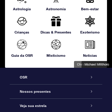
Astrologia
Astronomia
Bem-estar
Crianças
Dicas & Presentes
Exoterismo
Guia da OSR
Misticismo
Notícias
Christopher J. Picking
Michael Millthorn
OSR
Serviço
Nossos presentes
Entre em contato conosco
Presente estrelar on-line
Veja sua estrela