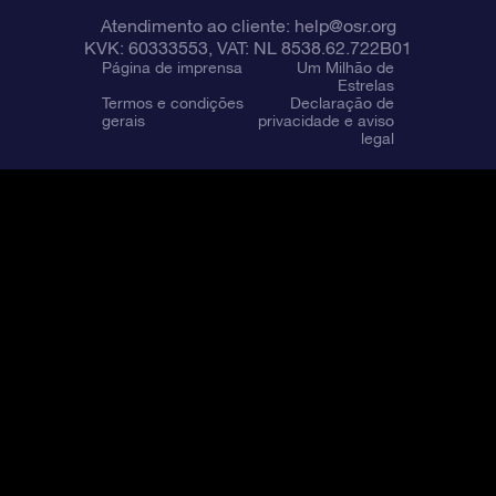
Atendimento ao cliente:
help@osr.org
KVK: 60333553, VAT: NL 8538.62.722B01
Página de imprensa
Um Milhão de
Estrelas
Termos e condições
Declaração de
gerais
privacidade e aviso
legal