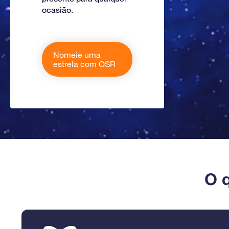
ocasião.
Nomeie uma
estrela com OSR
O 