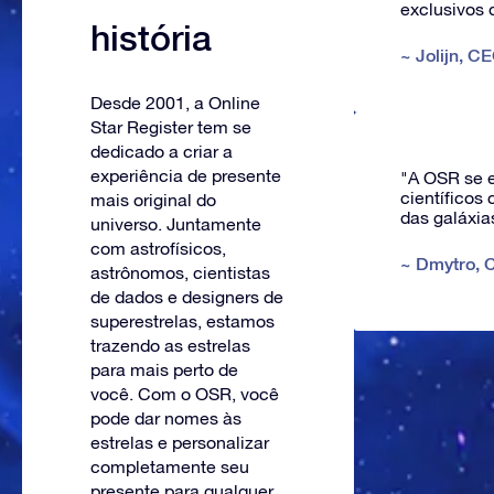
exclusivos d
história
~
Jolijn
,
CE
Desde 2001, a Online
Star Register tem se
dedicado a criar a
experiência de presente
"A OSR se e
científicos
mais original do
das galáxia
universo. Juntamente
com astrofísicos,
~
Dmytro
,
C
astrônomos, cientistas
de dados e designers de
superestrelas, estamos
trazendo as estrelas
para mais perto de
você. Com o OSR, você
pode dar nomes às
estrelas e personalizar
completamente seu
presente para qualquer