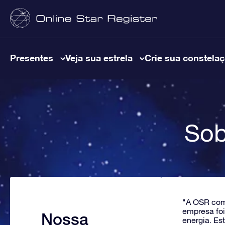
Presentes
Veja sua estrela
Crie sua constela
Sob
"A OSR come
empresa foi
Nossa
energia. Es