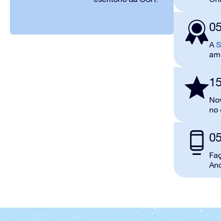
05
A
S
amp
15
Nov
no
05
Fa
And