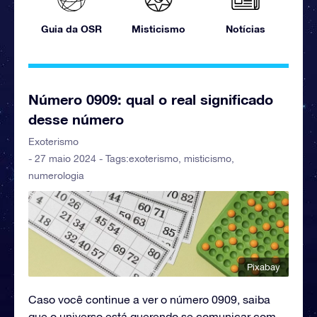
Guia da OSR
Misticismo
Notícias
Número 0909: qual o real significado
desse número
Exoterismo
- 27 maio 2024 - Tags:
exoterismo
,
misticismo
,
numerologia
Pixabay
Caso você continue a ver o número 0909, saiba
que o universo está querendo se comunicar com