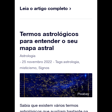
Leia o artigo completo
Termos astrológicos
para entender o seu
mapa astral
Astrologia
- 25 novembro 2022 - Tags:
astrologia
,
misticismo
,
Signos
Pixabay
Sabia que existem vários termos
astrológicos que auxiliam bastante na