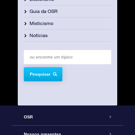
Guia da OSR
Misticismo
Notícias
Pesquisar
OSR
Serviço
Nossos presentes