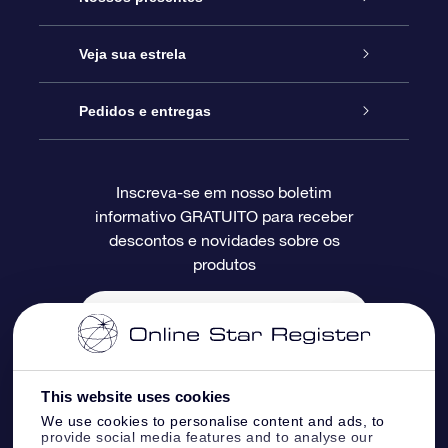
Entre em contato conosco
Presente estrelar on-line
Veja sua estrela
Blog
Pacote de presente da OSR
Star Register
Pedidos e entregas
Perguntas frequentes
Super Star Gift
Aplicativo Localizador de Estrelas da OSR
Login de clientes
Inscreva-se em nosso boletim
informativo GRATUITO para receber
Avaliações
O cartão de presente da OSR
Página estelar personalizada
Informações de pagamento
descontos e novidades sobre os
produtos
Presentes corporativos
Um Milhão de Estrelas
Informações de envio
OSR Starsaver
Política de devolução
Aplicativo RV Fly me to the stars
Constelações
This website uses cookies
We use cookies to personalise content and ads, to
provide social media features and to analyse our