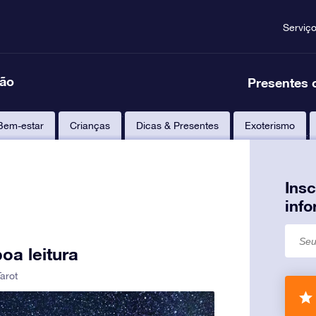
Serviç
ção
Presentes 
Bem-estar
Crianças
Dicas & Presentes
Exoterismo
Ins
inf
oa leitura
Tarot