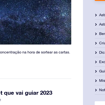
Ast
Ast
Be
Cri
oncentração na hora de sortear as cartas.
Dic
Exo
Gu
Mis
Not
t que vai guiar 2023
t