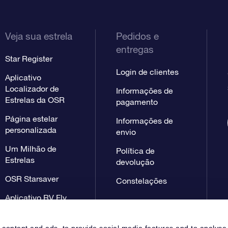
Veja sua estrela
Pedidos e
entregas
Star Register
Login de clientes
Aplicativo
Localizador de
Informações de
Estrelas da OSR
pagamento
Página estelar
Informações de
personalizada
envio
Um Milhão de
Política de
Estrelas
devolução
OSR Starsaver
Constelações
Aplicativo RV Fly
me to the stars