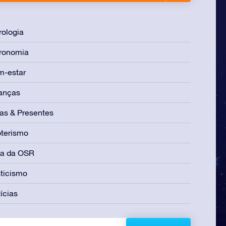
rologia
ronomia
m-estar
anças
as & Presentes
terismo
ia da OSR
ticismo
ícias