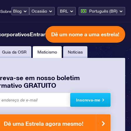
Blog
Ocasião
BRL
Português (BR)
o
Sobre
corporativos
Entrar
Dê um nome a uma estrela!
Guia da OSR
Misticismo
Notícias
creva-se em nosso boletim
ormativo GRATUITO
Inscreva-me
Dê uma Estrela agora mesmo!