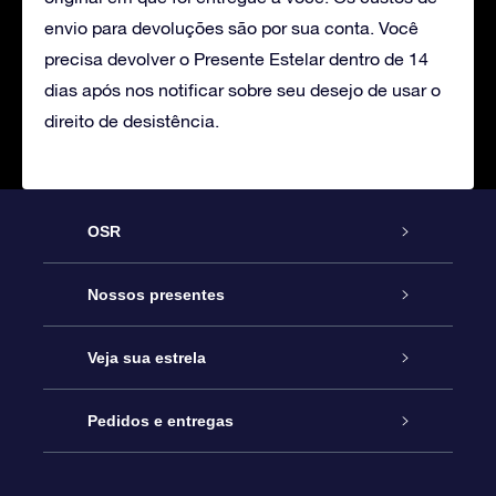
envio para devoluções são por sua conta. Você
precisa devolver o Presente Estelar dentro de 14
dias após nos notificar sobre seu desejo de usar o
direito de desistência.
OSR
Serviço
Nossos presentes
Entre em contato conosco
Presente estrelar on-line
Veja sua estrela
Blog
Pacote de presente da OSR
Star Register
Pedidos e entregas
Perguntas frequentes
Super Star Gift
Aplicativo Localizador de Estrelas da OSR
Login de clientes