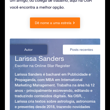
um amigo, ou colega de trabalho, aqui na OSR
você encontra a melhor opção.
Dê nome a uma estrela
Autor
Posts recentes
Larissa Sanders
Escritor na Online Star Register
Larissa Sanders é bacharel em Publicidade e
Propaganda, com MBA em International
Marketing Management. Trabalha na área há 12
anos - principalmente escrevendo, editando e
traduzindo conteúdos digitais. Na OSR,
Larissa cria textos sobre astrologia, astronomia
e presentes desde 2018, trazendo novidades