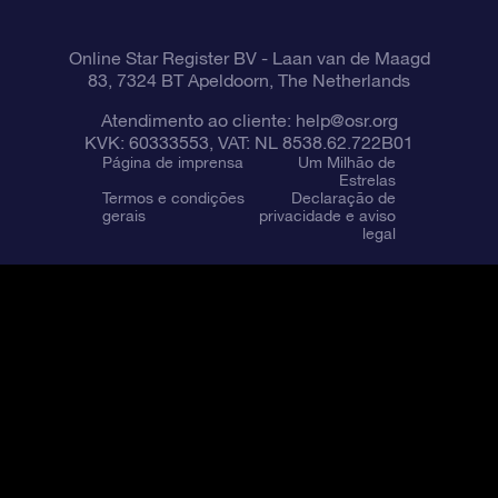
Online Star Register BV
- Laan van de Maagd
83, 7324 BT Apeldoorn, The Netherlands
Atendimento ao cliente:
help@osr.org
KVK: 60333553, VAT: NL 8538.62.722B01
Página de imprensa
Um Milhão de
Estrelas
Termos e condições
Declaração de
gerais
privacidade e aviso
legal