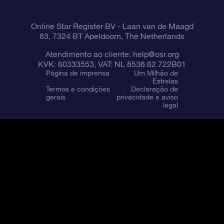
Online Star Register BV
- Laan van de Maagd
83, 7324 BT Apeldoorn, The Netherlands
Atendimento ao cliente:
help@osr.org
KVK: 60333553, VAT: NL 8538.62.722B01
Página de imprensa
Um Milhão de
Estrelas
Termos e condições
Declaração de
gerais
privacidade e aviso
legal