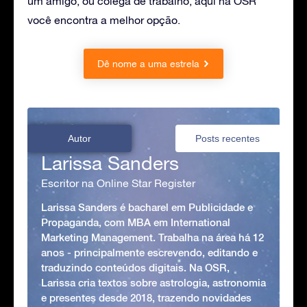
um amigo, ou colega de trabalho, aqui na OSR
você encontra a melhor opção.
Dê nome a uma estrela
Autor
Posts recentes
Larissa Sanders
Escritor na Online Star Register
Larissa Sanders é bacharel em Publicidade e
Propaganda, com MBA em International
Marketing Management. Trabalha na área há 12
anos - principalmente escrevendo, editando e
traduzindo conteúdos digitais. Na OSR,
Larissa cria textos sobre astrologia, astronomia
e presentes desde 2018, trazendo novidades