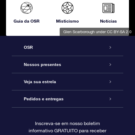
Guia da OSR
Misticismo
Notícias
Glen Scarborough
under CC BY-SA 2.0
OSR
Serviço
Nossos presentes
Entre em contato conosco
Presente estrelar on-line
Veja sua estrela
Blog
Pacote de presente da OSR
Star Register
Pedidos e entregas
Perguntas frequentes
Super Star Gift
Aplicativo Localizador de Estrelas da OSR
Login de clientes
Inscreva-se em nosso boletim
informativo GRATUITO para receber
Avaliações
O cartão de presente da OSR
Página estelar personalizada
Informações de pagamento