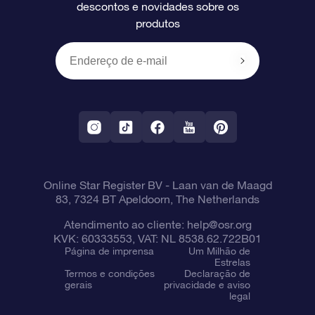
descontos e novidades sobre os
produtos
Presentes corporativos
Um Milhão de Estrelas
Informações de envio
OSR Starsaver
Política de devolução
Aplicativo RV Fly me to the stars
Constelações
Online Star Register BV
- Laan van de Maagd
83, 7324 BT Apeldoorn, The Netherlands
Atendimento ao cliente:
help@osr.org
KVK: 60333553, VAT: NL 8538.62.722B01
Página de imprensa
Um Milhão de
Estrelas
Termos e condições
Declaração de
gerais
privacidade e aviso
legal