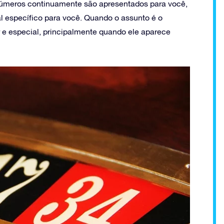
úmeros continuamente são apresentados para você,
l específico para você. Quando o assunto é o
r e especial, principalmente quando ele aparece