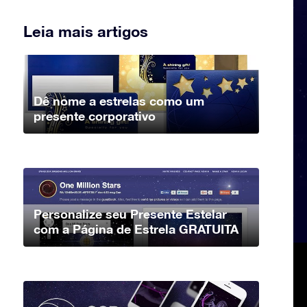
Leia mais artigos
Dê nome a estrelas como um
presente corporativo
Personalize seu Presente Estelar
com a Página de Estrela GRATUITA