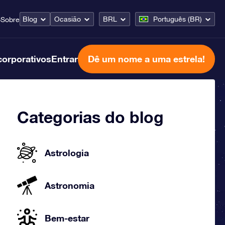
Blog
Ocasião
BRL
Português (BR)
o
Sobre
corporativos
Entrar
Dê um nome a uma estrela!
Categorias do blog
Astrologia
Astronomia
Bem-estar