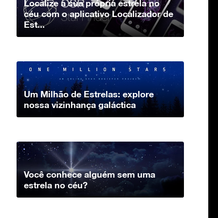
Localize a sua própria estrela no
céu com o aplicativo Localizador de
Est...
Um Milhão de Estrelas: explore
nossa vizinhança galáctica
Você conhece alguém sem uma
estrela no céu?