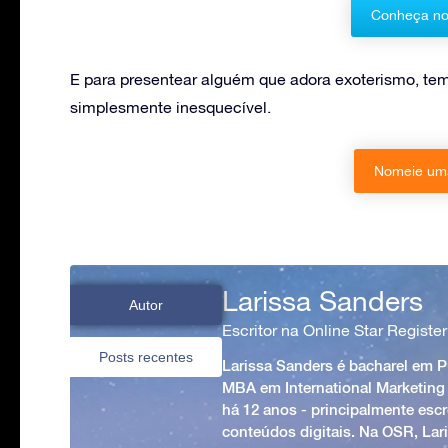
Conheça no
E para presentear alguém que adora exoterismo, te
simplesmente inesquecível.
Nomeie uma
Larissa Sanders
Autor
Escritor na Online Star Register
Posts recentes
Larissa Sanders é bacharel em 
MBA em International Marketing
há 12 anos - principalmente esc
conteúdos digitais. Na OSR, Lari