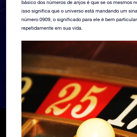
básico dos números de anjos é que se os mesmos n
isso significa que o universo está mandando um sina
número 0909, o significado para ele é bem particula
repetidamente em sua vida.