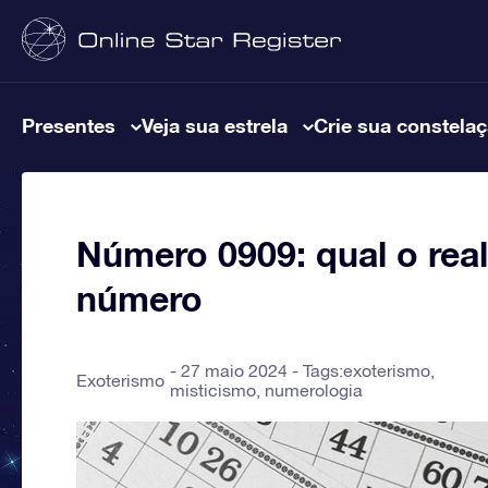
Presentes
Veja sua estrela
Crie sua constela
Número 0909: qual o real
número
27 maio 2024 - Tags:
exoterismo
,
Exoterismo
misticismo
,
numerologia