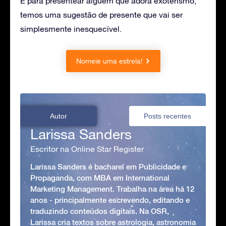
E para presentear alguém que adora exoterismo,
temos uma sugestão de presente que vai ser
simplesmente inesquecível.
Nomeie uma estrela!
Autor
Posts recentes
Larissa Sanders
Escritor na Online Star Register
Larissa Sanders é bacharel em Publicidade e
Propaganda, com MBA em International
Marketing Management. Trabalha na área há 12
anos - principalmente escrevendo, editando e
traduzindo conteúdos digitais. Na OSR,
Larissa cria textos sobre astrologia, astronomia