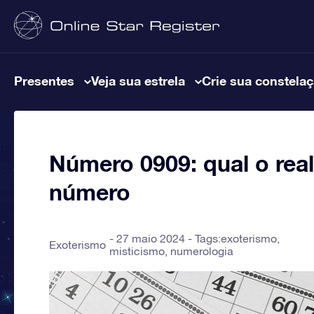
Presentes
Veja sua estrela
Crie sua constela
Número 0909: qual o real
número
27 maio 2024 - Tags:
exoterismo
,
Exoterismo
misticismo
,
numerologia