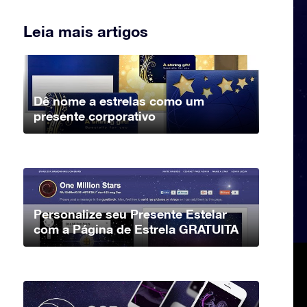
Leia mais artigos
Dê nome a estrelas como um
presente corporativo
Personalize seu Presente Estelar
com a Página de Estrela GRATUITA