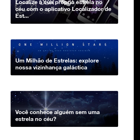
Localize a sua própria estrela no
céu com o aplicativo Localizador de
Est...
Um Milhão de Estrelas: explore
nossa vizinhança galáctica
Você conhece alguém sem uma
estrela no céu?