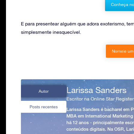
Conheça no
E para presentear alguém que adora exoterismo, te
simplesmente inesquecível.
Nomeie uma
Larissa Sanders
Autor
Escritor na Online Star Register
Posts recentes
Larissa Sanders é bacharel em 
MBA em International Marketing
há 12 anos - principalmente esc
conteúdos digitais. Na OSR, Lari