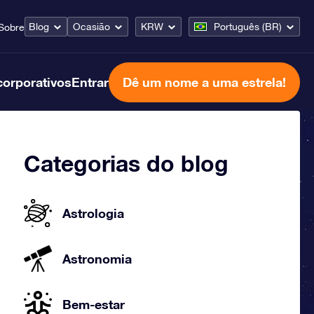
Blog
Ocasião
KRW
Português (BR)
Sobre
corporativos
Entrar
Dê um nome a uma estrela!
Categorias do blog
Astrologia
Astronomia
Bem-estar