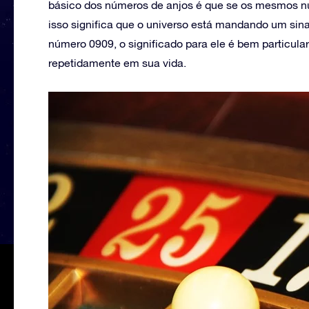
básico dos números de anjos é que se os mesmos n
isso significa que o universo está mandando um sina
número 0909, o significado para ele é bem particula
repetidamente em sua vida.