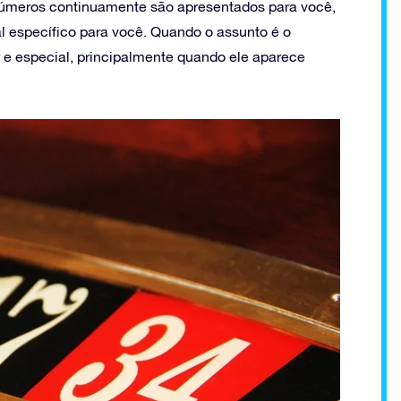
úmeros continuamente são apresentados para você,
l específico para você. Quando o assunto é o
r e especial, principalmente quando ele aparece