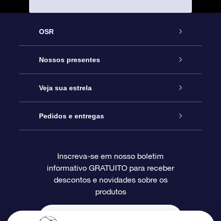
OSR
Serviço
Nossos presentes
Entre em contato conosco
Presente estrelar on-line
Veja sua estrela
Blog
Pacote de presente da OSR
Star Register
Pedidos e entregas
Perguntas frequentes
Super Star Gift
Aplicativo Localizador de Estrelas da OSR
Login de clientes
Inscreva-se em nosso boletim
informativo GRATUITO para receber
Avaliações
O cartão de presente da OSR
Página estelar personalizada
Informações de pagamento
descontos e novidades sobre os
produtos
Presentes corporativos
Um Milhão de Estrelas
Informações de envio