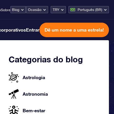
Blog
Ocasião
TRY
Português (BR)
o
Sobre
corporativos
Entrar
Dê um nome a uma estrela!
Categorias do blog
Astrologia
Astronomia
Bem-estar