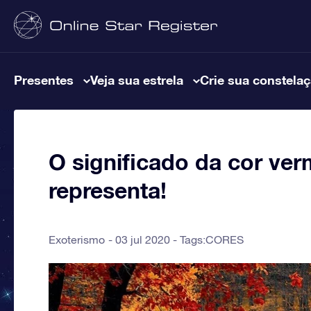
Presentes
Veja sua estrela
Crie sua constela
O significado da cor ver
representa!
Exoterismo
03 jul 2020 - Tags:
CORES