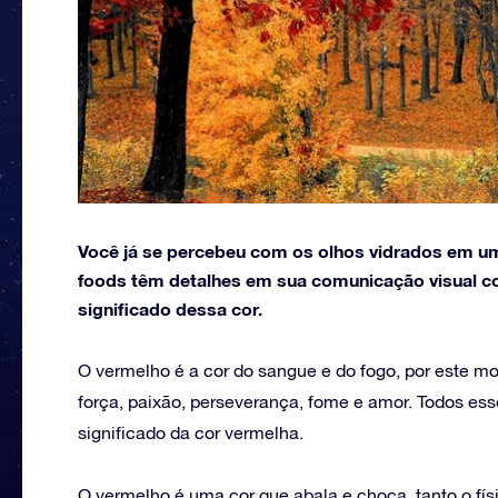
Você já se percebeu com os olhos vidrados em um
foods têm detalhes em sua comunicação visual c
significado dessa cor.
O vermelho é a cor do sangue e do fogo, por este mot
força, paixão, perseverança, fome e amor. Todos es
significado da cor vermelha.
O vermelho é uma cor que abala e choca, tanto o fís