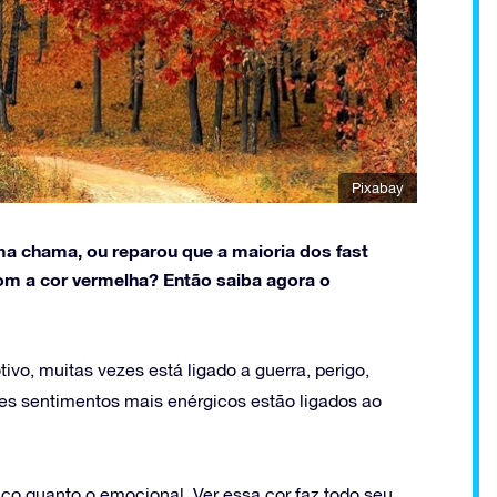
Pixabay
a chama, ou reparou que a maioria dos fast
om a cor vermelha? Então saiba agora o
ivo, muitas vezes está ligado a guerra, perigo,
ses sentimentos mais enérgicos estão ligados ao
ico quanto o emocional. Ver essa cor faz todo seu