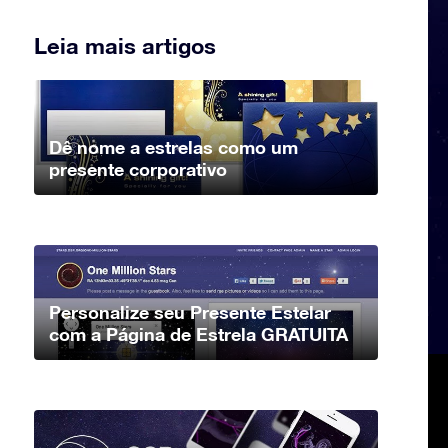
Leia mais artigos
Dê nome a estrelas como um
presente corporativo
Personalize seu Presente Estelar
com a Página de Estrela GRATUITA