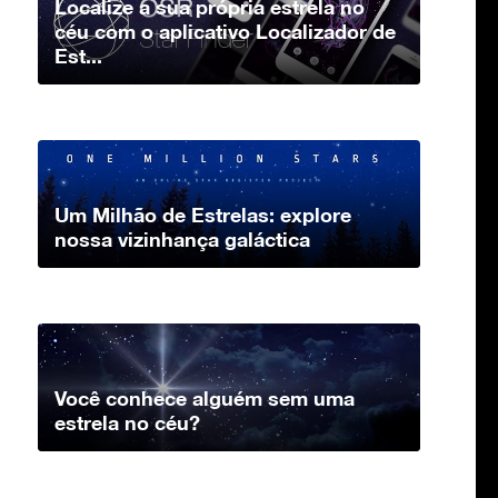
Localize a sua própria estrela no
céu com o aplicativo Localizador de
Est...
Um Milhão de Estrelas: explore
nossa vizinhança galáctica
Você conhece alguém sem uma
estrela no céu?