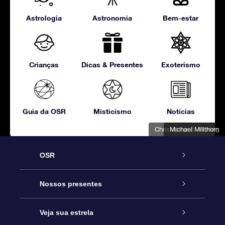
Astrologia
Astronomia
Bem-estar
Crianças
Dicas & Presentes
Exoterismo
Guia da OSR
Misticismo
Notícias
Christopher J. Picking
Michael Millthorn
OSR
Serviço
Nossos presentes
Entre em contato conosco
Presente estrelar on-line
Veja sua estrela