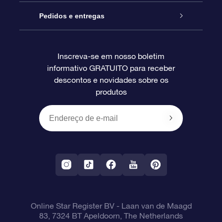
Blog
Pacote de presente da OSR
Star Register
Pedidos e entregas
Perguntas frequentes
Super Star Gift
Aplicativo Localizador de Estrelas da OSR
Login de clientes
Inscreva-se em nosso boletim
informativo GRATUITO para receber
Avaliações
O cartão de presente da OSR
Página estelar personalizada
Informações de pagamento
descontos e novidades sobre os
produtos
Presentes corporativos
Um Milhão de Estrelas
Informações de envio
OSR Starsaver
Política de devolução
Aplicativo RV Fly me to the stars
Constelações
Online Star Register BV
- Laan van de Maagd
83, 7324 BT Apeldoorn, The Netherlands