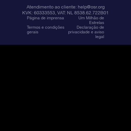
Atendimento ao cliente:
help@osr.org
KVK: 60333553, VAT: NL 8538.62.722B01
Página de imprensa
Um Milhão de
Estrelas
Termos e condições
Declaração de
gerais
privacidade e aviso
legal