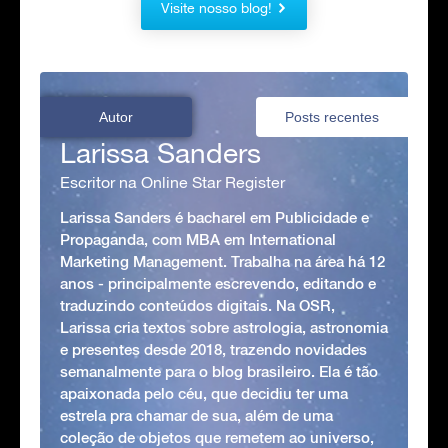
Visite nosso blog!
Autor
Posts recentes
Larissa Sanders
Escritor na Online Star Register
Larissa Sanders é bacharel em Publicidade e
Propaganda, com MBA em International
Marketing Management. Trabalha na área há 12
anos - principalmente escrevendo, editando e
traduzindo conteúdos digitais. Na OSR,
Larissa cria textos sobre astrologia, astronomia
e presentes desde 2018, trazendo novidades
semanalmente para o blog brasileiro. Ela é tão
apaixonada pelo céu, que decidiu ter uma
estrela pra chamar de sua, além de uma
coleção de objetos que remetem ao universo,